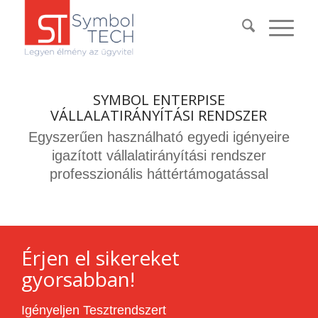
SYMBOL ENTERPISE
VÁLLALATIRÁNYÍTÁSI RENDSZER
Egyszerűen használható egyedi igényeire
igazított vállalatirányítási rendszer
professzionális háttértámogatással
Érjen el sikereket
gyorsabban!
Igényeljen Tesztrendszert