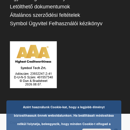
Letölthető dokumentumok
Általános szerződési feltételek
Symbol Ügyvitel Felhasználói kézikönyv
Azért használunk Cookie-kat, hogy a legjobb élményt
biztosíthassuk önnek weboldalunkon. Ha beállításait módosítása
Copyright © 2026 - Symbol Tech Zrt.
+36 1 445 1404
nélkül folytatja, beleegyezik, hogy minden Cookie-t elfogad a