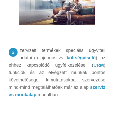
zervizelt termékek speciális ügyviteli
S
adatai (tulajdonos vs.
költségviselő
), az
ehhez kapcsolódó ügyfélkezelései (
CRM
)
funkciók és az elvégzett munkák pontos
követhetősége, kimutatásokba szervezése
mind-mind megtalálhatóak már az alap
szerviz
és munkalap
modulban.